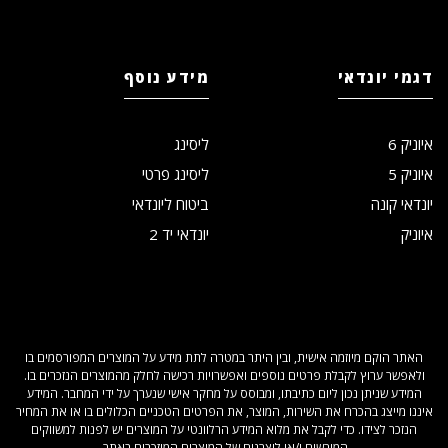
דגמי יונדאי
מידע נוסף
איוניק 6
ליסינג
איוניק 5
ליסינג פרטי
יונדאי קונה
ביטוח ליונדאי
איוניק
יונדאי יד 2
האתר הוקם מיוזמה אישית, ובין היתר במטרה לתת מידע על המוצרים המפורסמים בו
ולאפשר ערוץ לקבלת פרטים נוספים ואפשרויות רכישה לחלק מהמוצרים הנזכרים בו.
המידע שניתן נכון ליום כתיבתו, ומבוסס על מחקר אישי שנערך על ידי המחבר. המידע
איננו מייצג בהכרח את השירות, המוצר, את הפרטים הטכניים הכלולים בו או את המחיר
הנזכר לצידו. כדי לקבל את מלוא המידע הרלוונטי על המוצרים יש לפנות למשווקים
המורשים ו/או ליצרנים של המוצרים המוזכרים באתר.