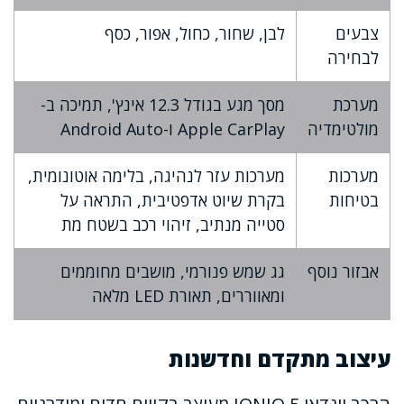
צבעים
לבן, שחור, כחול, אפור, כסף
לבחירה
מערכת
מסך מגע בגודל 12.3 אינץ', תמיכה ב-
מולטימדיה
Apple CarPlay ו-Android Auto
מערכות
מערכות עזר לנהיגה, בלימה אוטונומית,
בטיחות
בקרת שיוט אדפטיבית, התראה על
סטייה מנתיב, זיהוי רכב בשטח מת
אבזור נוסף
גג שמש פנורמי, מושבים מחוממים
ומאווררים, תאורת LED מלאה
עיצוב מתקדם וחדשנות