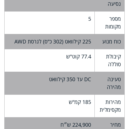
נסיעה
מספר
5
מקומות
כוח מנוע
225 קילוואט (302 כ"ס) לגרסת AWD
קיבולת
77.4 קוט"ש
סוללה
טעינה
DC עד 350 קילוואט
מהירה
מהירות
185 קמ"ש
מקסימלית
מחיר
224,900 ש״ח