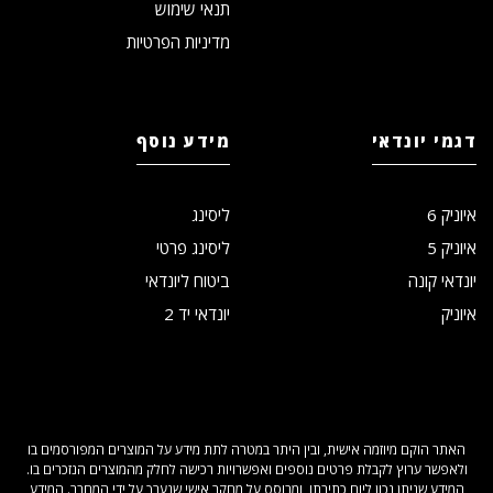
תנאי שימוש
מדיניות הפרטיות
דגמי יונדאי
מידע נוסף
איוניק 6
ליסינג
איוניק 5
ליסינג פרטי
יונדאי קונה
ביטוח ליונדאי
איוניק
יונדאי יד 2
האתר הוקם מיוזמה אישית, ובין היתר במטרה לתת מידע על המוצרים המפורסמים בו
ולאפשר ערוץ לקבלת פרטים נוספים ואפשרויות רכישה לחלק מהמוצרים הנזכרים בו.
המידע שניתן נכון ליום כתיבתו, ומבוסס על מחקר אישי שנערך על ידי המחבר. המידע