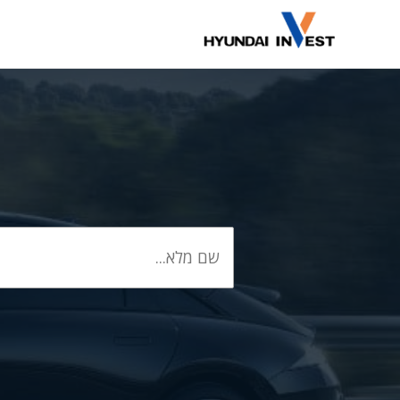
דלג
תוכן