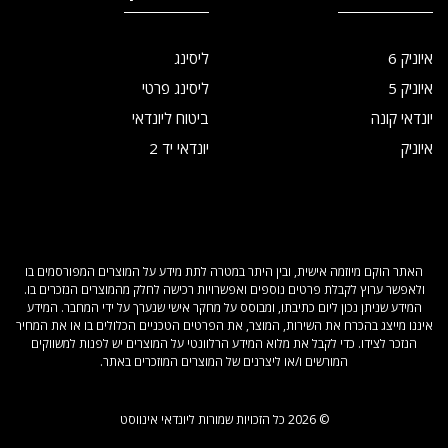
איוניק 6
ליסינג
איוניק 5
ליסינג פרטי
יונדאי קונה
ביטוח ליונדאי
איוניק
יונדאי יד 2
האתר הוקם מיוזמה אישית, ובין היתר במטרה לתת מידע על המוצרים המפורסמים בו
ולאפשר ערוץ לקבלת פרטים נוספים ואפשרויות רכישה לחלק מהמוצרים הנזכרים בו.
המידע שניתן נכון ליום כתיבתו, ומבוסס על מחקר אישי שנערך על ידי המחבר. המידע
איננו מייצג בהכרח את השירות, המוצר, את הפרטים הטכניים הכלולים בו או את המחיר
הנזכר לצידו. כדי לקבל את מלוא המידע הרלוונטי על המוצרים יש לפנות למשווקים
המורשים ו/או ליצרנים של המוצרים המוזכרים באתר.
© 2026 כל הזכויות שמורות ליונדאי אינווסט