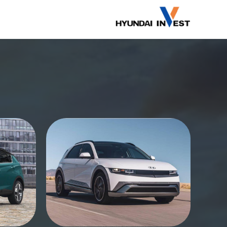
דלג
תוכן