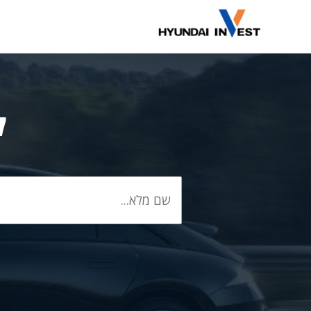
דלג
תוכן
ל