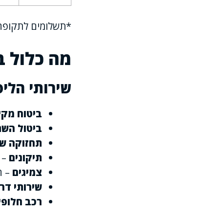
*תשלומים לתקופה של 36 חודשים, כולל מע"מ, לא כולל אגרת רי
מה כלול ב
שירותי הליס
ביטוח מקי
ביטול הש
תחזוקה ש
תיקונים
– כ
צמיגים
– החלפת 4
שירותי דר
רכב חלופי