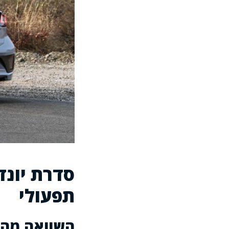
סדרת יונד
תפעולי
השוואה מהירה – איו