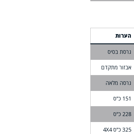
הערות
גרסת בסיס
אבזור מתקדם
גרסה מלאה
151 כ"ס
228 כ"ס
325 כ"ס 4X4