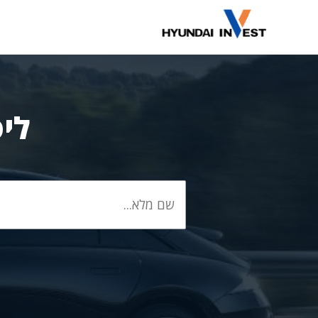
דלג
תוכן
ליס