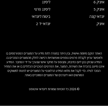
איוניק 6
ליסינג
איוניק 5
ליסינג פרטי
יונדאי קונה
ביטוח ליונדאי
איוניק
יונדאי יד 2
האתר הוקם מיוזמה אישית, ובין היתר במטרה לתת מידע על המוצרים המפורסמים בו
ולאפשר ערוץ לקבלת פרטים נוספים ואפשרויות רכישה לחלק מהמוצרים הנזכרים בו.
המידע שניתן נכון ליום כתיבתו, ומבוסס על מחקר אישי שנערך על ידי המחבר. המידע
איננו מייצג בהכרח את השירות, המוצר, את הפרטים הטכניים הכלולים בו או את המחיר
הנזכר לצידו. כדי לקבל את מלוא המידע הרלוונטי על המוצרים יש לפנות למשווקים
המורשים ו/או ליצרנים של המוצרים המוזכרים באתר.
© 2026 כל הזכויות שמורות ליונדאי אינווסט