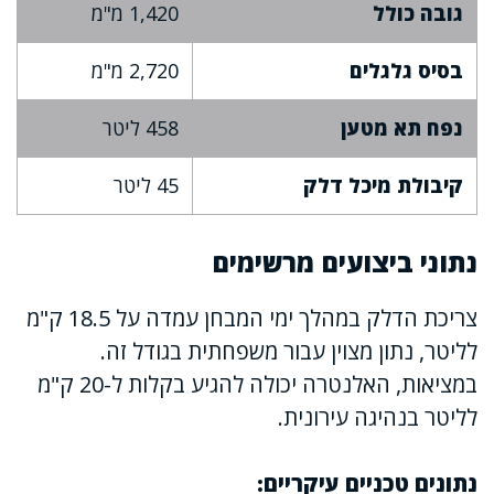
גובה כולל
1,420 מ"מ
בסיס גלגלים
2,720 מ"מ
נפח תא מטען
458 ליטר
קיבולת מיכל דלק
45 ליטר
נתוני ביצועים מרשימים
צריכת הדלק במהלך ימי המבחן עמדה על 18.5 ק"מ
לליטר, נתון מצוין עבור משפחתית בגודל זה.
במציאות, האלנטרה יכולה להגיע בקלות ל-20 ק"מ
לליטר בנהיגה עירונית.
נתונים טכניים עיקריים: