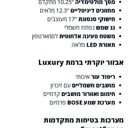
מסך מולטימדיה
"10.25 מתקדם
מחוונים דיגיטליים
"12.3 מלאים
חישוקי סגסוגת
"17 מעוצבים
גג שמש
נפתח חשמלי
משטח טעינה אלחוטית
לסמארטפון
תאורת LED
מלאה
אבזור יוקרתי ברמת Luxury
ריפוד עור
איכותי
מושבים חשמליים
עם זיכרון
חימום ואוורור מושבים
קדמיים
מערכת שמע BOSE
פרמיום
מערכות בטיחות מתקדמות