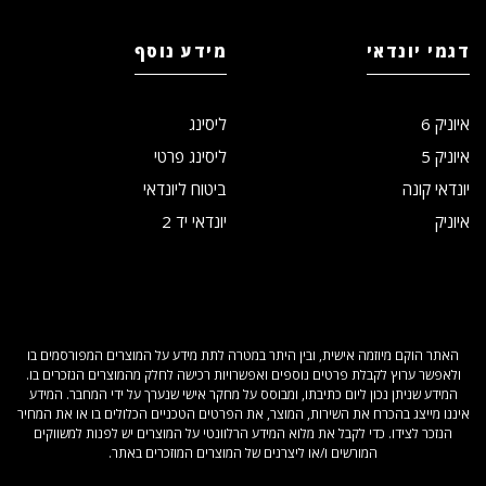
דגמי יונדאי
מידע נוסף
איוניק 6
ליסינג
איוניק 5
ליסינג פרטי
יונדאי קונה
ביטוח ליונדאי
איוניק
יונדאי יד 2
האתר הוקם מיוזמה אישית, ובין היתר במטרה לתת מידע על המוצרים המפורסמים בו
ולאפשר ערוץ לקבלת פרטים נוספים ואפשרויות רכישה לחלק מהמוצרים הנזכרים בו.
המידע שניתן נכון ליום כתיבתו, ומבוסס על מחקר אישי שנערך על ידי המחבר. המידע
איננו מייצג בהכרח את השירות, המוצר, את הפרטים הטכניים הכלולים בו או את המחיר
הנזכר לצידו. כדי לקבל את מלוא המידע הרלוונטי על המוצרים יש לפנות למשווקים
המורשים ו/או ליצרנים של המוצרים המוזכרים באתר.