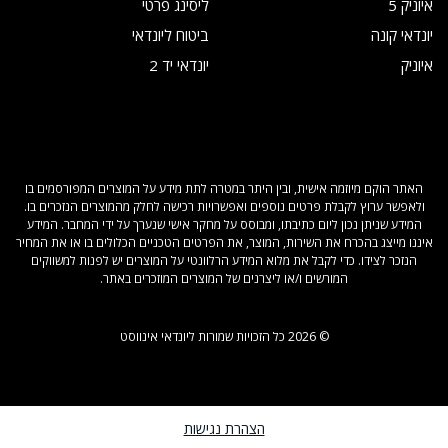
איוניק 5
ליסינג פרטי
יונדאי קונה
ביטוח ליונדאי
איוניק
יונדאי יד 2
האתר הוקם מיוזמה אישית, ובין היתר במטרה לתת מידע על המוצרים המפורסמים בו
ולאפשר ערוץ לקבלת פרטים נוספים ואפשרויות רכישה לחלק מהמוצרים הנזכרים בו.
המידע שניתן נכון ליום כתיבתו, ומבוסס על מחקר אישי שנערך על ידי המחבר. המידע
איננו מייצג בהכרח את השירות, המוצר, את הפרטים הטכניים הכלולים בו או את המחיר
הנזכר לצידו. כדי לקבל את מלוא המידע הרלוונטי על המוצרים יש לפנות למשווקים
המורשים ו/או ליצרנים של המוצרים המוזכרים באתר.
© 2026 כל הזכויות שמורות ליונדאי אינווסט
הצהרת נגישות