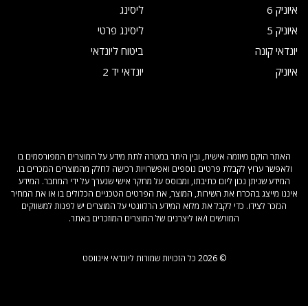
איוניק 6
ליסינג
איוניק 5
ליסינג פרטי
יונדאי קונה
ביטוח ליונדאי
איוניק
יונדאי יד 2
האתר הוקם מיוזמה אישית, ובין היתר במטרה לתת מידע על המוצרים המפורסמים בו
ולאפשר ערוץ לקבלת פרטים נוספים ואפשרויות רכישה לחלק מהמוצרים הנזכרים בו.
המידע שניתן נכון ליום כתיבתו, ומבוסס על מחקר אישי שנערך על ידי המחבר. המידע
איננו מייצג בהכרח את השירות, המוצר, את הפרטים הטכניים הכלולים בו או את המחיר
הנזכר לצידו. כדי לקבל את מלוא המידע הרלוונטי על המוצרים יש לפנות למשווקים
המורשים ו/או ליצרנים של המוצרים המוזכרים באתר.
© 2026 כל הזכויות שמורות ליונדאי אינווסט